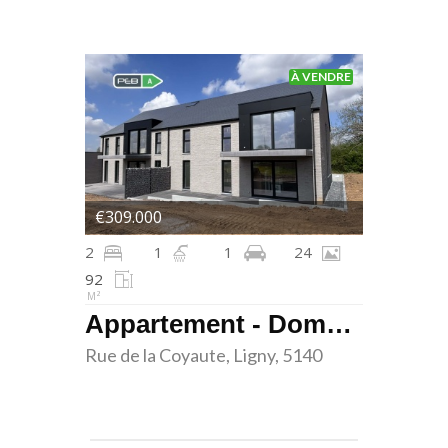
À VENDRE
€309.000
2
1
1
24
92
M²
Appartement - Domaine de la Coyaute - Ligny
Rue de la Coyaute, Ligny, 5140