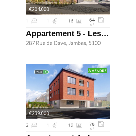
€204.000
64
1
1
16
M²
Appartement 5 - Les terrasses de Dave - Jambes
287 Rue de Dave, Jambes, 5100
À VENDRE
€239.000
78
2
1
19
M²