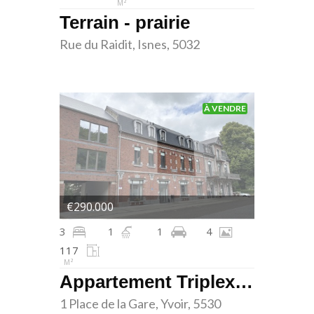
M²
Terrain - prairie
Rue du Raidit, Isnes, 5032
À VENDRE
€290.000
3
1
1
4
117
M²
Appartement Triplex - 3 chambres - Yvoir
1 Place de la Gare, Yvoir, 5530