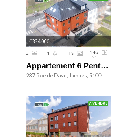
€334.000
146
2
1
18
M²
Appartement 6 Penthouse - Les terrasses de Dave - Jambes
287 Rue de Dave, Jambes, 5100
À VENDRE