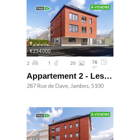
À VENDRE
€234.000
78
2
1
20
M²
Appartement 2 - Les terrasses de Dave - Jambes
287 Rue de Dave, Jambes, 5100
À VENDRE