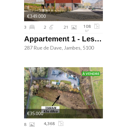
€349.000
108
3
2
21
M²
Appartement 1 - Les terrasses de Dave - Jambes
287 Rue de Dave, Jambes, 5100
À VENDRE
€35.000
4,368
8