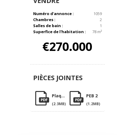
VENDRE
Numéro d'annonce :
1059
Chambres :
2
Salles de bain :
1
Superfice de l'habitation :
78 m²
€270.000
PIÈCES
JOINTES
Plaquette
PEB 2
(2.3MB)
(1.2MB)