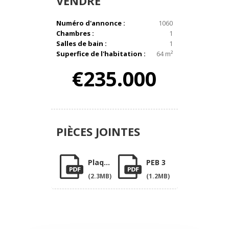
VENDRE
Numéro d'annonce :
1060
Chambres :
1
Salles de bain :
1
Superfice de l'habitation :
64 m²
€235.000
PIÈCES
JOINTES
Plaquette
PEB 3
(2.3MB)
(1.2MB)