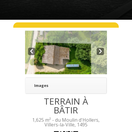
Pre
Nex
v
t
Images
TERRAIN À
BÂTIR
1,625 m² -
du Moulin d'Hollers,
Villers-la-Ville, 1495